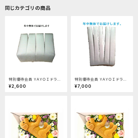
同じカテゴリの商品
特別優待会員 ＹＡＹＯＩ ドライ
特別優待会員 ＹＡＹＯＩ ドライ
アイス 4kg（出荷時5kg弱）
アイス 15ｋｇ
¥2,600
¥7,000