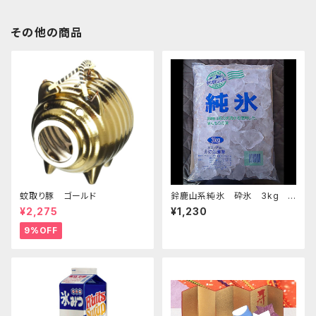
その他の商品
蚊取り豚 ゴールド
鈴鹿山系純氷 砕氷 3kg
おすすめ
¥2,275
¥1,230
9%OFF