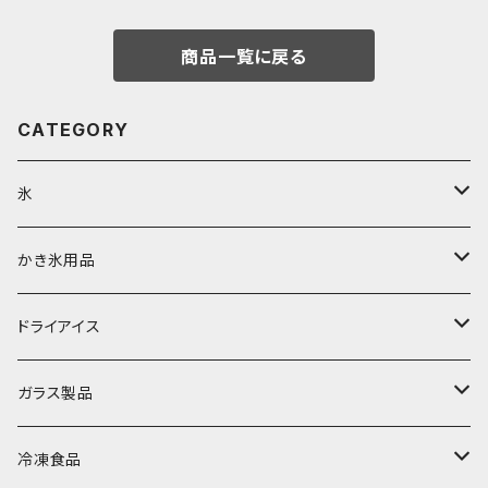
商品一覧に戻る
CATEGORY
氷
富士天然水の氷
かき氷用品
丸氷
かき氷シロップ
ドライアイス
直径70mm
無果汁1.8Lパック
角氷
かき氷機・かき氷器
ドライアイス3ｋｇ
ガラス製品
直径65mm
無果汁1Lパック
砕氷
かき氷カップ
ドライアイス4ｋｇ
オンザロック・グラス
冷凍食品