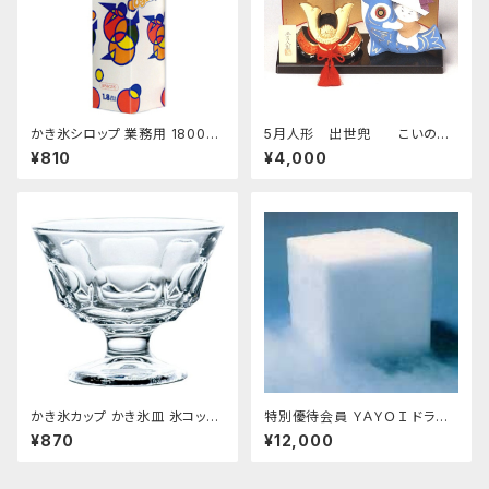
かき氷シロップ 業務用 1800ｍ
5月人形 出世兜 こいのぼ
L ハニー製 1.8Lパック
り付 四日市萬古焼
¥810
¥4,000
かき氷カップ かき氷皿 氷コップ
特別優待会員 ＹＡＹＯＩ ドライ
デザートカップ、アイスクリーム
アイス 25ｋｇ
¥870
¥12,000
カップ 340ml 東洋佐々木ガラ
ス 日本製 食洗機対応 おすす
め