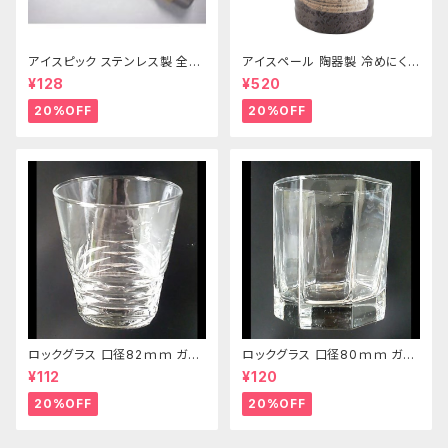
アイスピック ステンレス製 全長
アイスペール 陶器製 冷めにくい
215ｍｍ
二重構造 860ml
¥128
¥520
20%OFF
20%OFF
ロックグラス 口径82ｍｍ ガラ
ロックグラス 口径80ｍｍ ガラ
ス製 250cc
ス製 220cc
¥112
¥120
20%OFF
20%OFF